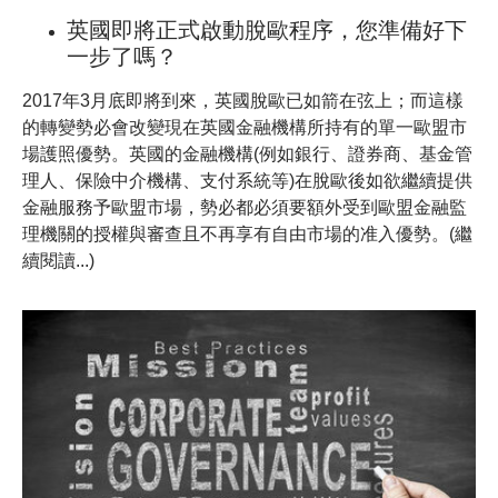
英國即將正式啟動脫歐程序，您準備好下
一步了嗎？
2017年3月底即將到來，英國脫歐已如箭在弦上；而這樣
的轉變勢必會改變現在英國金融機構所持有的單一歐盟市
場護照優勢。英國的金融機構(例如銀行、證券商、基金管
理人、保險中介機構、支付系統等)在脫歐後如欲繼續提供
金融服務予歐盟市場，勢必都必須要額外受到歐盟金融監
理機關的授權與審查且不再享有自由市場的准入優勢。(繼
續閱讀...)